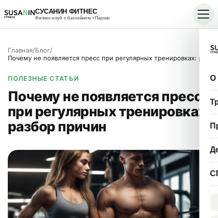
СУСАНИН ФИТНЕС
Фитнес-клуб с бассейном • Парнас
Главная
/
Блог
/
Почему не появляется пресс при регулярных тренировках: разбор причин
О
ПОЛЕЗНЫЕ СТАТЬИ
Почему не появляется пресс
Т
при регулярных тренировках:
разбор причин
П
Д
С