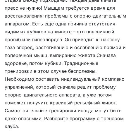
пресс не нужно! Мышцам требуется время для
Я соглашаюсь на обработку моих персональных данных в
соответствии с
Политикой конфиденциальности
и
Согласием на
восстановления; проблемы с опорно-двигательным
обработку данных
.
аппаратом. Есть еще одна причина отсутствия
видимых кубиков на животе – это поясничный
Записаться на пробное занятие
прогиб или гиперлордоз. Он приводит к: наклону
таза вперед, растягиванию и ослаблению прямой и
поперечной мышц, выпиранию живота.Сначала
здоровье, потом кубики. Традиционные
тренировки в этом случае бесполезны.
Необходимо составить индивидуальный комплекс
упражнений, который сначала решит проблему
опорно-двигательного аппарата, а уже потом
поможет получить красивый рельефный живот.
Самостоятельные тренировки иногда могут быть
даже опасными. Разберите программу с тренером
клуба.