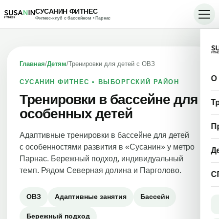
СУСАНИН ФИТНЕС
Фитнес-клуб с бассейном • Парнас
Главная
/
Детям
/
Тренировки для детей с ОВЗ
О
СУСАНИН ФИТНЕС • ВЫБОРГСКИЙ РАЙОН
Тренировки в бассейне для
Т
особенных детей
П
Адаптивные тренировки в бассейне для детей
с особенностями развития в «Сусанин» у метро
Д
Парнас. Бережный подход, индивидуальный
темп. Рядом Северная долина и Парголово.
С
ОВЗ
Адаптивные занятия
Бассейн
Бережный подход